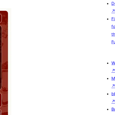
D
F
f
t
F
W
M
b
B