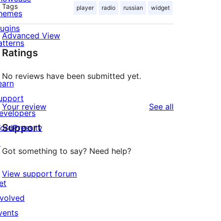
Tags
player
radio
russian
widget
hemes
lugins
Advanced View
atterns
Ratings
No reviews have been submitted yet.
earn
upport
reviews
Your review
See all
evelopers
Support
ordPress.tv
↗
Got something to say? Need help?
View support forum
et
nvolved
vents