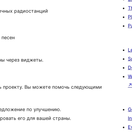
T
ичных радиостанций
P
P
 песен
L
S
ны через виджеты.
D
W
ь проекту. Вы можете помочь следующими
едложение по улучшению.
G
ровать его для вашей страны.
I
E