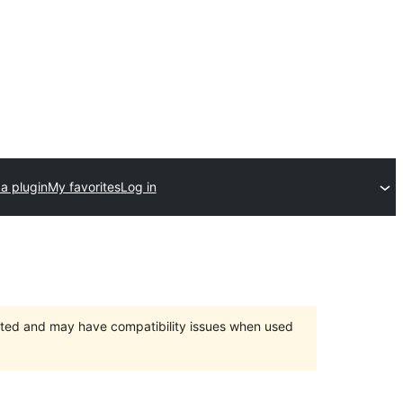
a plugin
My favorites
Log in
orted and may have compatibility issues when used