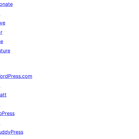
onate
↗
ive
or
he
uture
ordPress.com
↗
att
↗
bPress
↗
uddyPress