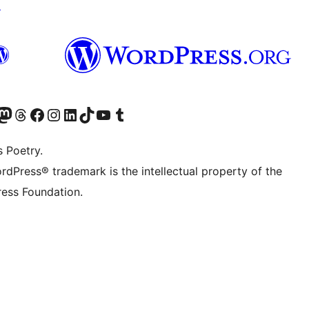
↗
Twitter) account
r Bluesky account
sit our Mastodon account
Visit our Threads account
Visit our Facebook page
Visit our Instagram account
Visit our LinkedIn account
Visit our TikTok account
Visit our YouTube channel
Visit our Tumblr account
s Poetry.
rdPress® trademark is the intellectual property of the
ess Foundation.