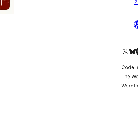
Visit our X (formerly 
Visit ou
Vi
Code i
The Wo
WordPr