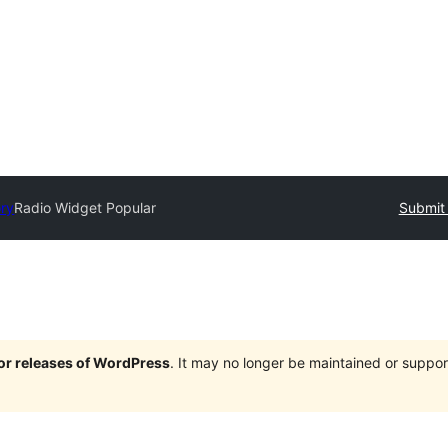
ory
Radio Widget Popular
Submit 
jor releases of WordPress
. It may no longer be maintained or supp