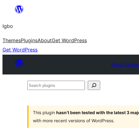
Skip
to
Igbo
content
Themes
Plugins
About
Get WordPress
Get WordPress
Plugin Direct
Search
plugins
This plugin
hasn’t been tested with the latest 3 ma
with more recent versions of WordPress.